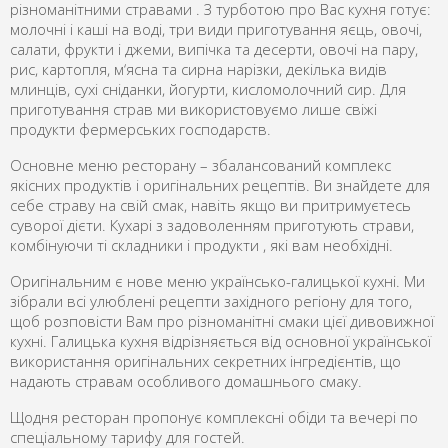
різноманітними стравами . З турботою про Вас кухня готує:
молочні і каші на воді, три види приготування яєць, овочі,
салати, фрукти і джеми, випічка та десерти, овочі на пару,
рис, картопля, м‘ясна та сирна нарізки, декілька видів
млинців, сухі сніданки, йогурти, кисломолочний сир. Для
приготування страв ми використовуємо лише свіжі
продукти фермерських господарств.
Основне меню ресторану – збалансований комплекс
якісних продуктів і оригінальних рецептів. Ви знайдете для
себе страву на свій смак, навіть якщо ви притримуєтесь
суворої дієти. Кухарі з задоволенням приготують страви,
комбінуючи ті складники і продукти , які вам необхідні.
Оригінальним є нове меню українсько-галицької кухні. Ми
зібрали всі улюблені рецепти західного регіону для того,
щоб розповісти Вам про різноманітні смаки цієї дивовижної
кухні. Галицька кухня відрізняється від основної української
використання оригінальних секретних інгредієнтів, що
надають стравам особливого домашнього смаку.
Щодня ресторан пропонує комплексні обіди та вечері по
спеціальному тарифу для гостей.