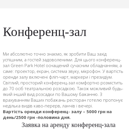
Конференц-зал
Ми абсолютно точно знаємо, як зробити Ваш захід
успішним, а гостей задоволеними. Для цього конференц-
зал Green Park Hotel оснащений сучасним обладнанням, а
саме: проектор, екран, система звуку, мікрофон. У вартість
оренди залу включені фліп-чарт, маркери і президіум.
Світлий, просторий конференц-зал комфортно розмістить
до 70 осіб театральною розсадкою. Також можливий будь-
який інший вид розсадки по Вашому бажанню. З
врахуванням Ваших побажань ресторан готелю пропонує
неділька видів каво-перерв, ланчів і вечері.
Вартість оренди конференц- залу – 5000 грн на
день/2500 грн -половина дня.
Заявка на аренду конференц-зала