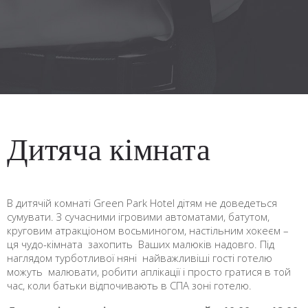
Дитяча кімната
В дитячій комнаті Green Park Hotel дітям не доведеться
сумувати. З сучасними ігровими автоматами, батутом,
круговим атракціоном восьминогом, настільним хокеєм –
ця чудо-кімната захопить Ваших малюків надовго. Під
наглядом турботливої няні найважливіші гості готелю
можуть малювати, робити аплікації і просто гратися в той
час, коли батьки відпочивають в СПА зоні готелю.