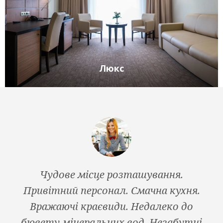
Люкс
Чудове місце розташування.
Be
Привітний персонал. Смачна кухня.
Ni
Вражаючі краєвиди. Недалеко до
бювету мінеральних вод. Незабутні