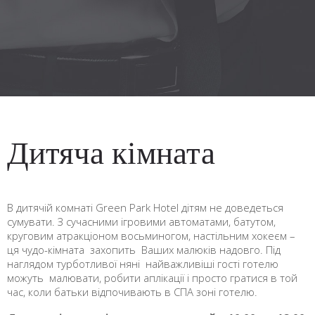
Дитяча кімната
В дитячій комнаті Green Park Hotel дітям не доведеться
сумувати. З сучасними ігровими автоматами, батутом,
круговим атракціоном восьминогом, настільним хокеєм –
ця чудо-кімната захопить Ваших малюків надовго. Під
наглядом турботливої няні найважливіші гості готелю
можуть малювати, робити аплікації і просто гратися в той
час, коли батьки відпочивають в СПА зоні готелю.