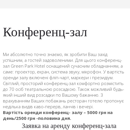
Конференц-зал
Ми абсолютно точно знаємо, як зробити Ваш захід
успішним, а гостей задоволеними. Для цього конференц-
зал Green Park Hotel оснащений сучасним обладнанням, а
саме: проектор, екран, система звуку, мікрофон. У вартість
оренди залу включені фліп-чарт, маркери і президіум.
Світлий, просторий конференц-зал комфортно розмістить
до 70 осіб театральною розсадкою. Також можливий будь-
який інший вид розсадки по Вашому бажанню. З
врахуванням Ваших побажань ресторан готелю пропонує
неділька видів каво-перерв, ланчів і вечері.
Вартість оренди конференц- залу – 5000 грн на
день/2500 грн -половина дня.
Заявка на аренду конференц-зала