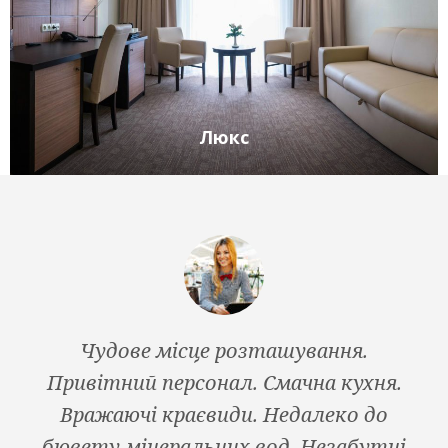
Люкс
Чудове місце розташування.
Be
Привітний персонал. Смачна кухня.
Ni
Вражаючі краєвиди. Недалеко до
бювету мінеральних вод. Незабутні