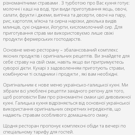
різноманітними стравами . З турботою про Вас кухня готує:
молочні і каші на воді, три види приготування яєць, овочі,
салати, фрукти і джеми, випічка та десерти, овочі на пару,
рис, картопля, м‘ясна та сирна нарізки, декілька видів
млинців, сухі сніданки, йогурти, кисломолочний сир. Для
приготування страв ми використовуємо лише свіжі
продукти фермерських господарств.
Основне меню ресторану – збалансований комплекс
якісних продуктів і оригінальних рецептів. Ви знайдете для
себе страву на свій смак, навіть якщо ви притримуєтесь
суворої дієти. Кухарі з задоволенням приготують страви,
комбінуючи ті складники і продукти , які вам необхідні.
Оригінальним є нове меню українсько-галицької кухні. Ми
зібрали всі улюблені рецепти західного регіону для того,
щоб розповісти Вам про різноманітні смаки цієї дивовижної
кухні. Галицька кухня відрізняється від основної української
використання оригінальних секретних інгредієнтів, що
надають стравам особливого домашнього смаку.
Щодня ресторан пропонує комплексні обіди та вечері по
спеціальному тарифу для гостей.